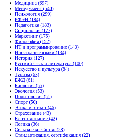
Медицина (697)
Менеджмент (540)
Психология (299)
РФЭИ (184)
Педагогика (183)
Социология (177)
Маркетинг (175)
Философия (152)
ИТ и программирование (143)
Иностраные языки (134)
История (127)
Русский язык и литература (100)
Искусство и культура (84)
Туризм (63)
БЖД (61)
Биология (55)
Экология (53)
Политология (51)
Спорт (50)
Этика и этикет (46)
Страхование (43)
Естествознание (42)
Логика (36)
Сельское хозяйство (28)
Стандартизация, сертификация (22)