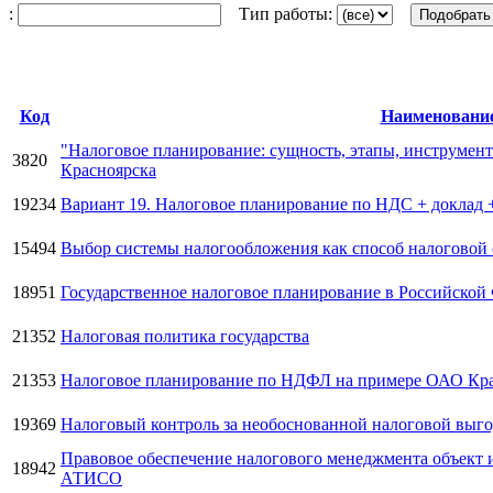
:
Тип работы:
Код
Наименовани
"Налоговое планирование: сущность, этапы, инструмент
3820
Красноярска
19234
Вариант 19. Налоговое планирование по НДС + доклад
15494
Выбор системы налогообложения как способ налоговой
18951
Государственное налоговое планирование в Российско
21352
Налоговая политика государства
21353
Налоговое планирование по НДФЛ на примере ОАО Кра
19369
Налоговый контроль за необоснованной налоговой вы
Правовое обеспечение налогового менеджмента объект 
18942
АТИСО