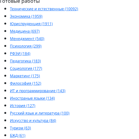
Готовые работы
Технические и естественные (10092)
Экономика (1959)
Юриспруденция (1911)
Медицина (697)
Менеджмент (540)
Психология (299)
РФЭИ (184)
Педагогика (183)
Социология (177)
Маркетинг (175)
Философия (152)
ИТ и программирование (143)
Иностраные языки (134)
История (127)
Русский язык и литература (100)
Искусство и культура (84)
Туризм (63)
БЖД (61)