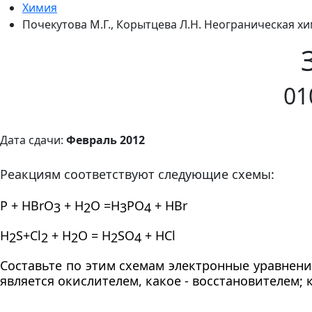
Химия
Почекутова М.Г., Корытцева Л.Н. Неограническая хим
01
Дата сдачи:
Февраль 2012
Реакциям соответствуют следующие схемы:
Р + Н
BrO
+ Н
О =Н
РО
+ НВ
r
3
2
3
4
H
S+Cl
+
Н
О
= H
SO
+ HCl
2
2
2
2
4
Составьте по этим схемам электронные уравнени
является окислителем, какое - восстановителем; 