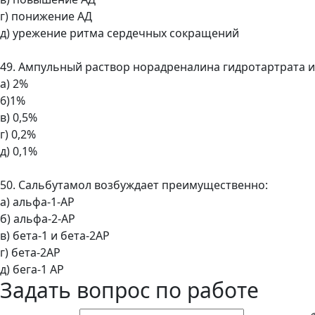
г) понижение АД
д) урежение ритма сердечных сокращений
49. Ампульный раствор норадреналина гидротартрата 
а) 2%
6)1%
в) 0,5%
г) 0,2%
д) 0,1%
50. Сальбутамол возбуждает преимущественно:
а) альфа-1-АР
б) альфа-2-АР
в) бета-1 и бета-2АР
г) бета-2АР
д) бега-1 АР
Задать вопрос по работе