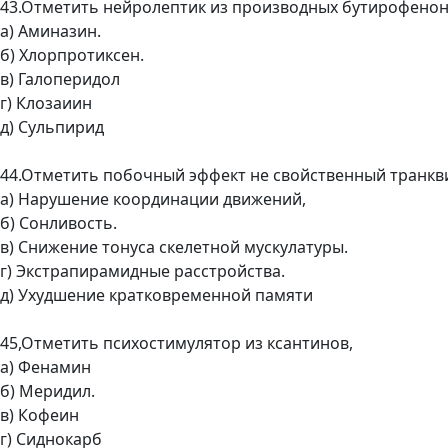
43.Отметить нейролептик из производных бутирофенон
а) Аминазин.
б) Хлорпротиксен.
в) Галоперидол
г) Клозаиин
д) Сульпирид
44.Отметить побочный эффект не свойственный транкв
а) Нарушение координации движений,
б) Сонливость.
в) Снижение тонуса скелетной мускулатуры.
г) Экстрапирамидные расстройства.
д) Ухудшение кратковременной памяти
45,Отметить психостимулятор из ксантинов,
а) Фенамин
б) Меридил.
в) Кофеин
г) Сиднокарб