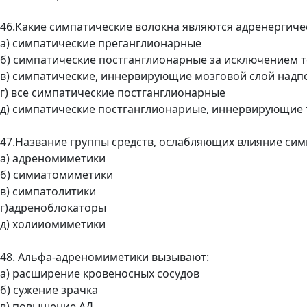
46.Какие симпатические волокна являются адренергич
а) симпатические преганглионарные
б) симпатические постганглионарные за исключением т
в) симпатические, иннервирующие мозговой слой над
г) все симпатические постганглионарные
д) симпатические постганглионариые, иннервирующие 
47.Название группы средств, ослабляющих влияние си
а) адреномиметики
б) симиатомиметики
в) симпатолитики
г)адреноблокаторы
д) холииомиметики
48. Альфа-адреномиметики вызывают:
а) расширение кровеносных сосудов
б) сужение зрачка
в) повышение АД