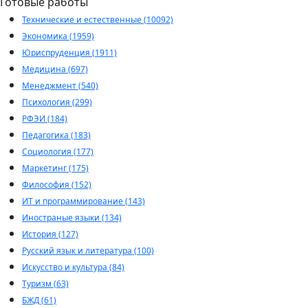
Готовые работы
Технические и естественные (10092)
Экономика (1959)
Юриспруденция (1911)
Медицина (697)
Менеджмент (540)
Психология (299)
РФЭИ (184)
Педагогика (183)
Социология (177)
Маркетинг (175)
Философия (152)
ИТ и программирование (143)
Иностраные языки (134)
История (127)
Русский язык и литература (100)
Искусство и культура (84)
Туризм (63)
БЖД (61)