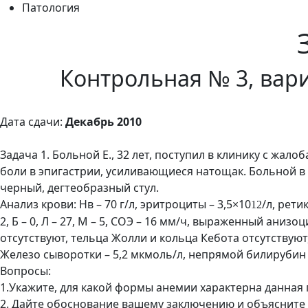
Патология
Контрольная № 3, вари
Дата сдачи:
Декабрь 2010
Задача 1. Больной Е., 32 лет, поступил в клинику с жа
боли в эпигастрии, усиливающиеся натощак. Больной в
черный, дегтеобразный стул.
Анализ крови: Нв – 70 г/л, эритроциты – 3,5×10
/л, рети
12
2, Б – 0, Л – 27, М – 5, СОЭ – 16 мм/ч, выраженный ан
отсутствуют, тельца Жолли и кольца Кебота отсутствую
Железо сыворотки – 5,2 мкмоль/л, непрямой билирубин
Вопросы:
1.Укажите, для какой формы анемии характерна данна
2. Дайте обоснование вашему заключению и объясните