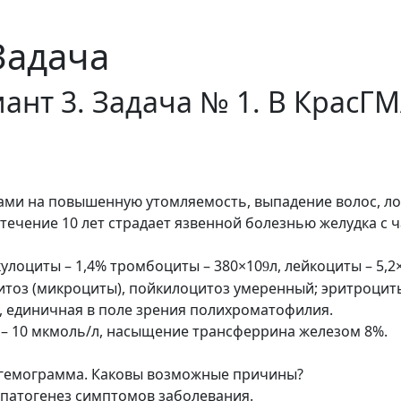
Задача
ант 3. Задача № 1. В КрасГ
лобами на повышенную утомляемость, выпадение волос, л
 течение 10 лет страдает язвенной болезнью желудка с
кулоциты – 1,4% тромбоциты – 380×10
л, лейкоциты – 5,2
9
изоцитоз (микроциты), пойкилоцитоз умеренный; эритроц
т, единичная в поле зрения полихроматофилия.
 – 10 мкмоль/л, насыщение трансферрина железом 8%.
я гемограмма. Каковы возможные причины?
 патогенез симптомов заболевания.