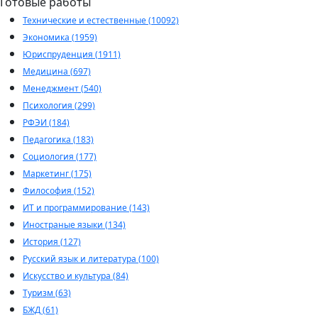
Готовые работы
Технические и естественные (10092)
Экономика (1959)
Юриспруденция (1911)
Медицина (697)
Менеджмент (540)
Психология (299)
РФЭИ (184)
Педагогика (183)
Социология (177)
Маркетинг (175)
Философия (152)
ИТ и программирование (143)
Иностраные языки (134)
История (127)
Русский язык и литература (100)
Искусство и культура (84)
Туризм (63)
БЖД (61)