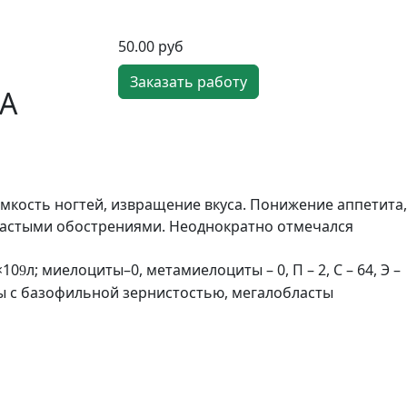
50.00 руб
Заказать работу
МА
омкость ногтей, извращение вкуса. Понижение аппетита,
 частыми обострениями. Неоднократно отмечался
×10
л; миелоциты–0, метамиелоциты – 0, П – 2, С – 64, Э –
9
иты с базофильной зернистостью, мегалобласты