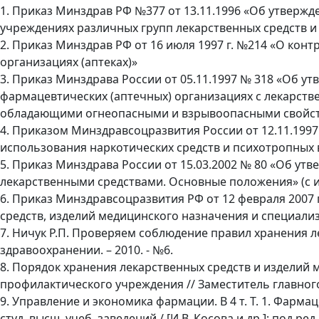
1. Приказ Минздрав РФ №377 от 13.11.1996 «Об утверж
учреждениях различных групп лекарственных средств и
2. Приказ Минздрав РФ от 16 июля 1997 г. №214 «О конт
организациях (аптеках)»
3. Приказ Минздрава России от 05.11.1997 № 318 «Об у
фармацевтических (аптечных) организациях с лекарст
обладающими огнеопасными и взрывоопасными свойст
4. Приказом Минздравсоцразвития России от 12.11.1997
использования наркотических средств и психотропных ве
5. Приказ Минздрава России от 15.03.2002 № 80 «Об ут
лекарственными средствами. Основные положения» (с из
6. Приказ Минздравсоцразвития РФ от 12 февраля 2007 
средств, изделий медицинского назначения и специали
7. Ничук Р.П. Проверяем соблюдение правил хранения лек
здравоохранении. – 2010. - №6.
8. Порядок хранения лекарственных средств и изделий
профилактического учреждения // Заместитель главного 
9. Управление и экономика фармации. В 4 т. Т. 1. Фарм
студ. высш. учеб. заведений / [И.В. Косова и др.]; под ред