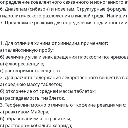
определение ковалентного связанного и ионогенного а
6. Диазепам (сибазон) и нозепам. Структурные формулы
гидролитического разложения в кислой среде. Напишит
7. Предложите реакции для определения подлинности и
1. Для отличия хинина от хинидина применяют:
а) талейохинную пробу;
б) величину угла и знак вращения плоскости поляризов
в) флюоресценцию;
г) растворимость веществ.
2. Для расчета содержания лекарственного вещества в 
а) среднюю массу таблеток;
б) отклонение от средней массы таблеток;
в) распадаемость тиаблеток.
3. Теофиллин можно отличить от кофеина реакциями с:
а) реактивом Майера;
б) образованием азокрасителя;
в) раствором кобальта хлорида;