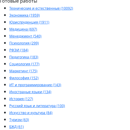
Готовые работы
Технические и естественные (10092)
Экономика (1959)
Юриспруденция (1911)
Медицина (697)
Менеджмент (540)
Психология (299)
РФЭИ (184)
Педагогика (183)
Социология (177)
Маркетинг (175)
Философия (152)
ИТ и программирование (143)
Иностраные языки (134)
История (127)
Русский язык и литература (100)
Искусство и культура (84)
Туризм (63)
БЖД (61)