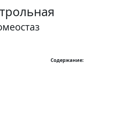
трольная
омеостаз
Содержание: