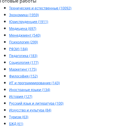
Готовые работы
Технические и естественные (10092)
Экономика (1959)
Юриспруденция (1911)
Медицина (697)
Менеджмент (540)
Психология (299)
РФЭИ (184)
Педагогика (183)
Социология (177)
Маркетинг (175)
Философия (152)
ИТ и программирование (143)
Иностраные языки (134)
История (127)
Русский язык и литература (100)
Искусство и культура (84)
Туризм (63)
БЖД (61)