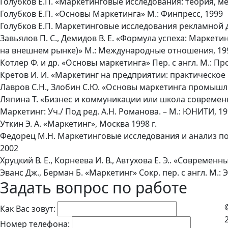
Голубков Е.П. «Маркетинговые исследования: теория, ме
Голубков Е.П. «Основы Маркетинга» М.: Финпресс, 1999
Голубков Е.П. Маркетинговые исследования рекламной д
Завьялов П. С., Демидов В. Е. «Формула успеха: Маркети
на внешнем рынке)» М.: Международные отношения, 19
Котлер Ф. и др. «Основы маркетинга» Пер. с англ. М.: Про
Кретов И. И. «Маркетинг на предприятии: практическое
Лавров С.Н., Злобин С.Ю. «Основы маркетинга промышл
Ляпина Т. «Бизнес и коммуникации или школа современн
Маркетинг: Уч./ Под ред. А.Н. Романова. – М.: ЮНИТИ, 1
Уткин Э. А. «Маркетинг», Москва 1998 г.
Федорец М.Н. Маркетинговые исследования и анализ пот
2002
Хруцкий В. Е., Корнеева И. В., Автухова Е. Э.. «Современ
Эванс Дж., Берман Б. «Маркетинг» Сокр. пер. с англ. М.: 
Задать вопрос по работе
Как Вас зовут:
Номер телефона: