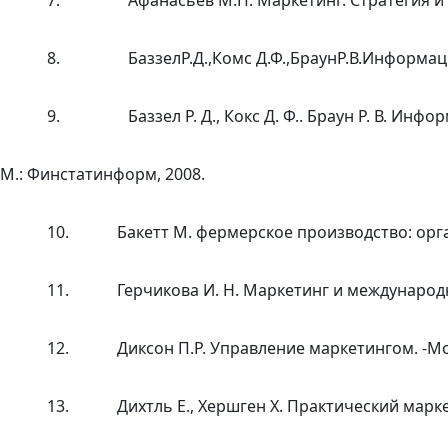
7.
Афанасьев М.П. Маркетинг. Стратегия и
8.
БаззелР.Д.,Комс Д.Ф.,БраунР.В.Информац
9.
Баззел Р. Д., Кокс Д. Ф.. Браун Р. В. Инф
М.: Финстатинформ, 2008.
10.
Бакетт М. фермерское производство: орга
11.
Герчикова И. Н. Маркетинг и международн
12.
Диксон П.Р. Управление маркетингом. -Мо
13.
Дихтль Е., Хершген Х. Практический марк