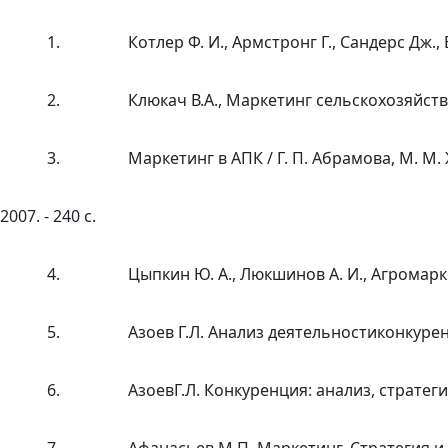
1.
Котлер Ф. И., Армстронг Г., Сандерс Дж., В
2.
Клюкач В.А., Маркетинг сельскохозяйств
3.
Маркетинг в АПК / Г. П. Абрамова, М. М. 
2007. - 240 с.
4.
Цыпкин Ю. А., Люкшинов А. И., Агромарке
5.
Азоев Г.Л. Анализ деятельностиконкурен
6.
АзоевГ.Л. Конкуренция: анализ, стратеги