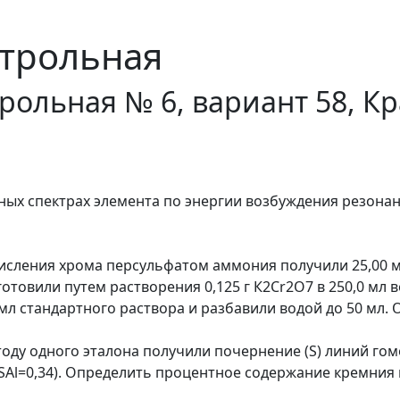
трольная
рольная № 6, вариант 58, К
ых спектрах элемента по энергии возбуждения резонанс
 окисления хрома персульфатом аммония получили 25,00 
отовили путем растворения 0,125 г К2Сr2О7 в 250,0 мл 
мл стандартного раствора и разбавили водой до 50 мл. 
ду одного эталона получили почернение (S) линий гомол
и SAl=0,34). Определить процентное содержание кремния в