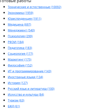
Готовые работы
Технические и естественные (10092)
Экономика (1959)
Юриспруденция (1911)
Медицина (697)
Менеджмент (540)
Психология (299)
РФЭИ (184)
Педагогика (183)
Социология (177)
Маркетинг (175)
Философия (152)
ИТ и программирование (143)
Иностраные языки (134)
История (127)
Русский язык и литература (100)
Искусство и культура (84)
Туризм (63)
БЖД (61)