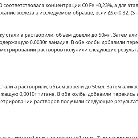
 соответствовала концентрации С0 Fe =0,23%, а для эта
ние железа в исследуемом образце, если ΔSх=0,32. (S 
ку стали а растворили, объем довели до 50мл. Затем ал
, содержащую 0,0030г ванадия. В обе колбы добавили пе
тометрировании растворов получили следующие результ
стали а растворили, объем довели до 50мл. Затем аликв
держащую 0,0010г титана. В обе колбы добавили перекис
метрировании растворов получили следующие результат