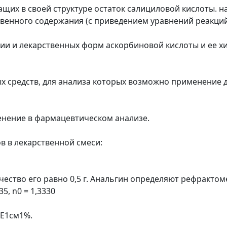
ащих в своей структуре остаток салициловой кислоты. 
венного содержания (с приведением уравнений реакций
ции и лекарственных форм аскорбиновой кислоты и ее х
х средств, для анализа которых возможно применение 
енение в фармацевтическом анализе.
в в лекарственной смеси:
тво его равно 0,5 г. Анальгин определяют рефрактомет
5, n0 = 1,3330
 Е1см1%.