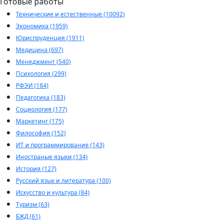
Готовые работы
Технические и естественные (10092)
Экономика (1959)
Юриспруденция (1911)
Медицина (697)
Менеджмент (540)
Психология (299)
РФЭИ (184)
Педагогика (183)
Социология (177)
Маркетинг (175)
Философия (152)
ИТ и программирование (143)
Иностраные языки (134)
История (127)
Русский язык и литература (100)
Искусство и культура (84)
Туризм (63)
БЖД (61)