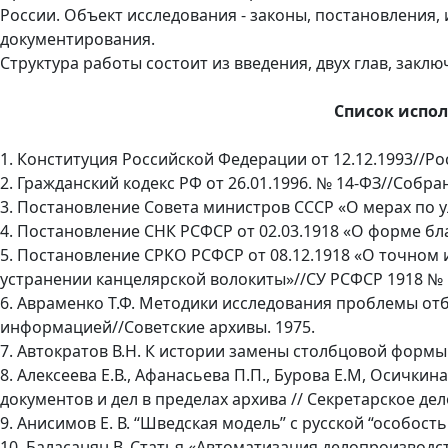
России. Объект исследования - законы, постановления
документирования.
Структура работы состоит из введения, двух глав, закл
Список испо
1. Конституция Российской Федерации от 12.12.1993//Рос
2. Гражданский кодекс РФ от 26.01.1996. № 14-ФЗ//Собран
3. Постановление Совета министров СССР «О мерах по у
4. Постановление СНК РСФСР от 02.03.1918 «О форме бла
5. Постановление СРКО РСФСР от 08.12.1918 «О точном
устранении канцелярской волокиты»//СУ РСФСР 1918 № 10
6. Авраменко Т.Ф. Методики исследования проблемы от
информацией//Советские архивы. 1975.
7. Автократов В.Н. К истории замены столбцовой формы 
8. Алексеева Е.В., Афанасьева П.П., Бурова Е.М, Осички
документов и дел в пределах архива // Секретарское дел
9. Анисимов Е. В. “Шведская модель” с русской “особостью“
10. Баласанян В. Статья «Автоматизация делопроизводс