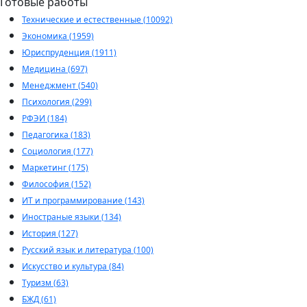
Готовые работы
Технические и естественные (10092)
Экономика (1959)
Юриспруденция (1911)
Медицина (697)
Менеджмент (540)
Психология (299)
РФЭИ (184)
Педагогика (183)
Социология (177)
Маркетинг (175)
Философия (152)
ИТ и программирование (143)
Иностраные языки (134)
История (127)
Русский язык и литература (100)
Искусство и культура (84)
Туризм (63)
БЖД (61)