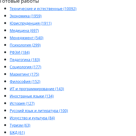
Готовые работы
Технические и естественные (10092)
Экономика (1959)
Юриспруденция (1911)
Медицина (697)
Менеджмент (540)
Психология (299)
РФЭИ (184)
Педагогика (183)
Социология (177)
Маркетинг (175)
Философия (152)
ИТ и программирование (143)
Иностраные языки (134)
История (127)
Русский язык и литература (100)
Искусство и культура (84)
Туризм (63)
БЖД (61)