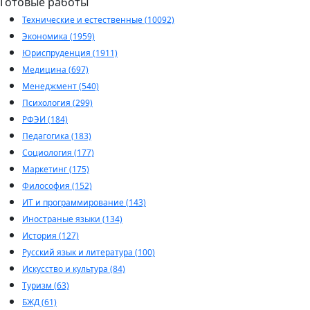
Готовые работы
Технические и естественные (10092)
Экономика (1959)
Юриспруденция (1911)
Медицина (697)
Менеджмент (540)
Психология (299)
РФЭИ (184)
Педагогика (183)
Социология (177)
Маркетинг (175)
Философия (152)
ИТ и программирование (143)
Иностраные языки (134)
История (127)
Русский язык и литература (100)
Искусство и культура (84)
Туризм (63)
БЖД (61)