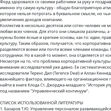
Форд здоровался со своими рабочими за руку и поздрав
именно эту самую культуру - общую благоприятную атм
которое нельзя потрогать в буквальном смысле, но чь
увеличению доходов компании.
Коллектив в несколько десятков или сотен человек не 
любви всех членов. Для этого они слишком различны, а
нужны более ясные и крепкие основы, как-то: идеи, пра
культуру. Таким образом, получается, что корпоративна
разделяются всеми или почти всеми членами команды. 
сотрудники. Но в какой-то момент, она отделяется от к
Несмотря на то, что проблема корпоративной культуры
внимание исследователей уже давно. Ее систематическо
исследователи Теренс Дил (Terence Deal) и Аллан Кенне
важнейшего фактора, влияющего на организационное п
найти в книге Клода Ст. Джорджа-младшего "История уп
под названием "Управленческий континуум".
СПИСОК ИСПОЛЬЗОВАННОЙ ЛИТЕРАТУРЫ
1. Базаров Т.Ю. Управление персоналом развивающейся о