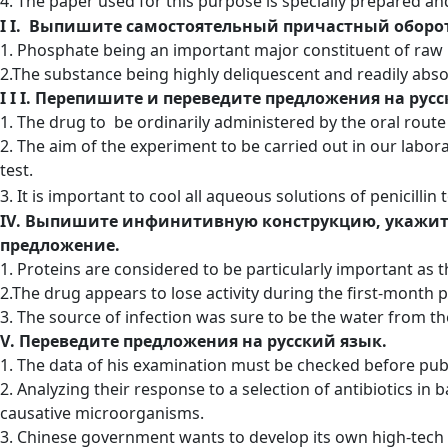
4. The paper used for this purpose is specially prepared and 
I
I
. Выпишите самостоятельный причастный оборот
1. Phosphate being an important major constituent of raw mat
2.The substance being highly deliquescent and readily abso
I
I
I
. Перепишите и переведите предложения на рус
1. The drug to be ordinarily administered by the oral route
2. The aim of the experiment to be carried out in our labor
test.
3. It is important to cool all aqueous solutions of penicilli
IV
. Выпишите инфинитивную конструкцию, укажите,
предложение
.
1. Proteins are considered to be particularly important as
2.The drug appears to lose activity during the first-month 
3. The source of infection was sure to be the water from th
V
. Переведите предложения на русский язык.
1. The data of his examination must be checked before pub
2. Analyzing their response to a selection of antibiotics in b
causative microorganisms.
3. Chinese government wants to develop its own high-tech