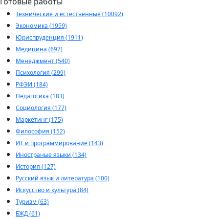
Готовые работы
Технические и естественные (10092)
Экономика (1959)
Юриспруденция (1911)
Медицина (697)
Менеджмент (540)
Психология (299)
РФЭИ (184)
Педагогика (183)
Социология (177)
Маркетинг (175)
Философия (152)
ИТ и программирование (143)
Иностраные языки (134)
История (127)
Русский язык и литература (100)
Искусство и культура (84)
Туризм (63)
БЖД (61)