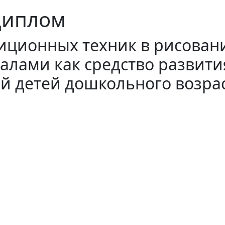
Диплом
иционных техник в рисован
лами как средство развити
ей детей дошкольного возра